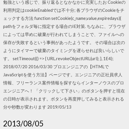
勉強という感じで、振り返るとなかなかに充実したお Cookieの
利用判定はcookieEnabledでは不十分; 各ブラウザのCookieをチ
ェックする方法 function setCookie(c_name,value,expiredays){
pathをフォルダ毎に指定する場合のIE対策. ちなみに、ブラウザ
によっては早めに破棄が行われてしまうことで、ファイルへの
保存が失敗するという事例があったようです。 その場合は次の
ようにタイマーで破棄のタイミングを遅らせれば良いらしいで
す。 setTimeout(() => { URL.revokeObjectURL(url); }, 1E4);
2018/07/20 2016/03/30 プロエンジニアの【HTMLで
JavaScriptを使う方法】ページです。エンジニアの正社員求人
情報、フリーランス案件情報を探すならインターノウスのプロ
エンジニアへ！ 「クリックして下さい」のボタンを押すと現在
の日時が表示されます。ボタンを再度押してみると表示される
分や秒数が変わります 2019/05/13
2013/08/05