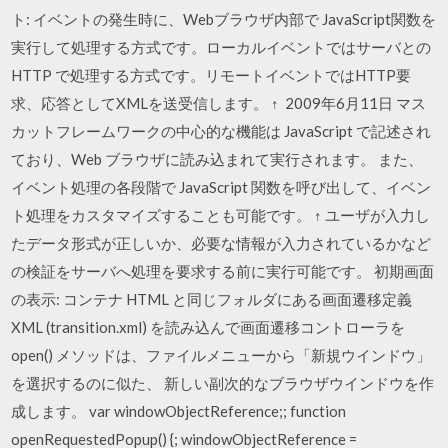
ト: イベントの発生時に、Webブラウザ内部で JavaScript関数を
実行して処理する方式です。ローカルイベントではサーバとの
HTTP で処理する方式です。リモートイベントではHTTP要
求、応答としてXMLを送受信します。 ↑ 2009年6月11日 マス
カットフレームワークの中心的な機能は JavaScript で記述され
ており、Web ブラウザに読み込まれて実行されます。 また、
イベント処理の各段階で JavaScript 関数を呼び出して、イベン
ト処理をカスタマイズすることも可能です。 ↑ ユーザが入力し
たデータ形式が正しいか、必要な情報が入力されているかなど
の検証をサーバへ処理を要求する前に実行可能です。 初期画面
の表示: コンテナ HTML と同じフォルダにある画面遷移定義
XML (transition.xml) を読み込んで画面遷移コントローラを
open() メソッドは、ファイルメニューから「新規ウインドウ」
を選択するのに似た、 新しい副次的なブラウザウインドウを作
成します。 var windowObjectReference;; function
openRequestedPopup() {; windowObjectReference =