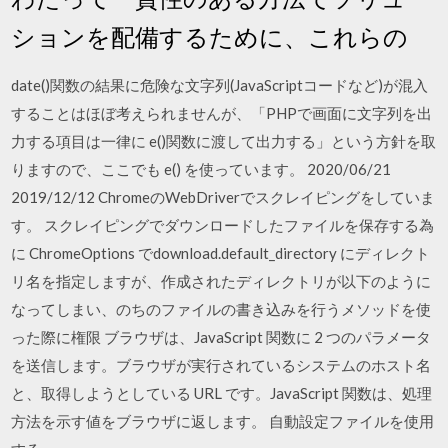
ションを配備するために、これらの
date()関数の結果に危険な文字列(JavaScriptコードなど)が混入
することはほぼ考えられませんが、「PHPで画面に文字列を出
力する項目は一律に e()関数に渡して出力する」という方針を取
りますので、ここでも e() を使っています。 2020/06/21
2019/12/12 ChromeのWebDriverでスクレイピングをしていま
す。 スクレイピングでダウンロードしたファイルを保存する為
に ChromeOptions でdownload.default_directory にディレクト
リ名を指定しますが、作成されたディレクトリが以下のように
なってしまい、のちのファイルの書き込みを行うメソッドを使
った際に権限 ブラウザは、JavaScript 関数に 2 つのパラメータ
を送信します。ブラウザが実行されているシステムのホスト名
と、取得しようとしている URL です。JavaScript 関数は、処理
方法を示す値をブラウザに返します。 自動設定ファイルを使用