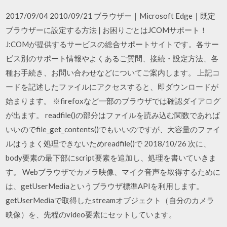
2017/09/04 2010/09/21 ブラウザー｜Microsoft Edge｜既定
ブラウザーに設定する方法 | お困りごとはJCOMサポート！
J:COMが提供するサービスの総合サポートサイトです。各サー
ビス別のサポート情報やよくあるご質問、接続・設定方法、各
種お手続き、お問い合わせなどについてご案内します。 上記コ
ードを記述したファイルにアクセスすると、即ダウンロードが
始まります。 ※firefoxなど一部のブラウザでは確認ダイアログ
が出ます。 readfile()の部分はファイルを読み込む関数であれば
いいのでfile_get_contents()でもいいのですが、大容量のファイ
ルはうまく処理できないためreadfile()で 2018/10/26 次に、
body要素の最下部にscript要素を追加し、処理を書いていきま
す。 Webブラウザでカメラ映像、マイク音声を取得するために
は、getUserMediaというブラウザ標準APIを利用します。
getUserMediaで取得したstreamオブジェクト（自分のカメラ
映像）を、先程のvideo要素にセットしています。