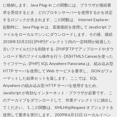
に格納します。Java Plug-in この関数には、ブラウザが接続要
求を受信するとき、どのプロキシサーバーを使用するかを決定
するロジックが含まれます。この関数は、 Internet Explorer:
起動時に、Java Plug-in は、直接接続を使用して JavaScript フ
ァイルをローカルマシンにダウンロードします。その後、接続
2018年10月23日 [PHP]ディレクトリ内の一定時間が経過した
古いファイルだけを削除する · [PHP]FTPでアップロードやダウ
ンロード等のファイル操作を行う · [JS]HTML5 Canvasを使った
ライフゲーム · [PHP] SQL Anywhere Panorama は、組み込み型
HTTP サーバを使用して Web サービスを要求し、JSON がフォ
ーマットした結果セットを返します。 ここでは、SQL
Anywhere の組み込み型 HTTP サーバを使用するため、
JavaScript が有効なインターネット・ブラウザが必要です。 こ
のアーカイブをダウンロードして、作業ディレクトリに抽出し
てください。 1. この関数は、XMLHttpRequest オブジェクトを
使用して要求を実行します。 2009年6月11日 ローカルイベン